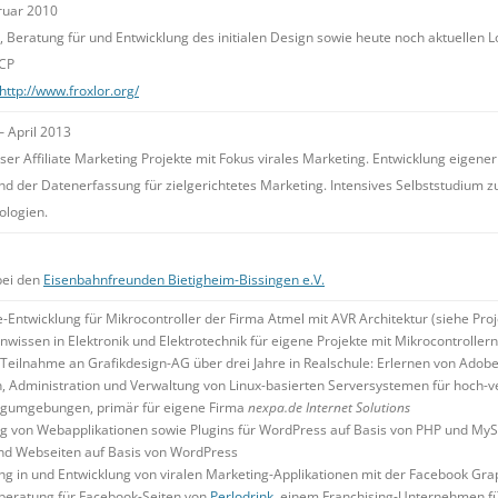
ruar 2010
 Beratung für und Entwicklung des initialen Design sowie heute noch aktuellen Lo
sCP
http://www.froxlor.org/
 April 2013
er Affiliate Marketing Projekte mit Fokus virales Marketing. Entwicklung eig
nd der Datenerfassung für zielgerichtetes Marketing. Intensives Selbststudium 
ologien.
bei den
Eisenbahnfreunden Bietigheim-Bissingen e.V.
-Entwicklung für Mikrocontroller der Firma Atmel mit AVR Architektur (siehe Proj
wissen in Elektronik und Elektrotechnik für eigene Projekte mit Mikrocontrollern
e Teilnahme an Grafikdesign-AG über drei Jahre in Realschule: Erlernen von Ado
on, Administration und Verwaltung von Linux-basierten Serversystemen für hoch-v
gumgebungen, primär für eigene Firma
nexpa.de Internet Solutions
ng von Webapplikationen sowie Plugins für WordPress auf Basis von PHP und My
und Webseiten auf Basis von WordPress
ng in und Entwicklung von viralen Marketing-Applikationen mit der Facebook Gr
beratung für Facebook-Seiten von
Perlodrink
, einem Franchising-Unternehmen fü