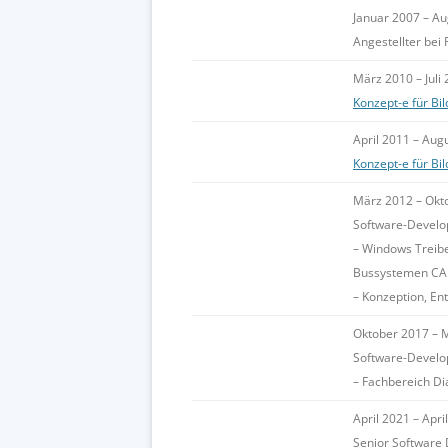
Januar 2007 – A
Angestellter bei
März 2010 – Juli
Konzept-e für B
April 2011 – Aug
Konzept-e für B
März 2012 – Okt
Software-Develo
– Windows Treibe
Bussystemen CA
– Konzeption, En
Oktober 2017 – 
Software-Develo
– Fachbereich D
April 2021 – Apri
Senior Software 