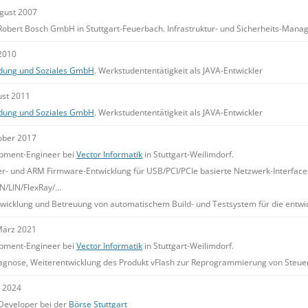
ugust 2007
 Robert Bosch GmbH in Stuttgart-Feuerbach. Infrastruktur- und Sicherheits-Ma
 2010
ildung und Soziales GmbH
. Werkstudententätigkeit als JAVA-Entwickler
ust 2011
ildung und Soziales GmbH
. Werkstudententätigkeit als JAVA-Entwickler
ober 2017
pment-Engineer bei
Vector Informatik
in Stuttgart-Weilimdorf.
r- und ARM Firmware-Entwicklung für USB/PCI/PCIe basierte Netzwerk-Interfaces 
N/LIN/FlexRay/…
twicklung und Betreuung von automatischem Build- und Testsystem für die entw
März 2021
pment-Engineer bei
Vector Informatik
in Stuttgart-Weilimdorf.
iagnose, Weiterentwicklung des Produkt vFlash zur Reprogrammierung von Steu
l 2024
Developer bei der
Börse Stuttgart