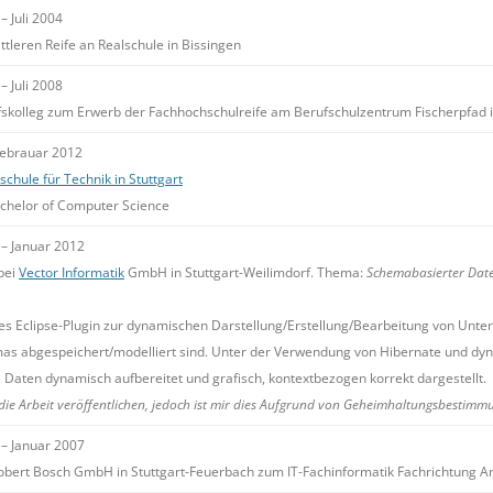
 Juli 2004
ttleren Reife an Realschule in Bissingen
 Juli 2008
fskolleg zum Erwerb der Fachhochschulreife am Berufschulzentrum Fischerpfad i
Febrauar 2012
chule für Technik in Stuttgart
chelor of Computer Science
– Januar 2012
bei
Vector Informatik
GmbH in Stuttgart-Weilimdorf. Thema:
Schemabasierter Date
s Eclipse-Plugin zur dynamischen Darstellung/Erstellung/Bearbeitung von Unte
s abgespeichert/modelliert sind. Unter der Verwendung von Hibernate und dyn
 Daten dynamisch aufbereitet und grafisch, kontextbezogen korrekt dargestellt.
die Arbeit veröffentlichen, jedoch ist mir dies Aufgrund von Geheimhaltungsbestimmu
– Januar 2007
Robert Bosch GmbH in Stuttgart-Feuerbach zum IT-Fachinformatik Fachrichtung