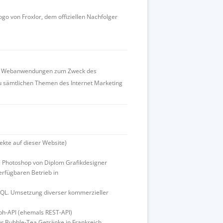
go von Froxlor, dem offiziellen Nachfolger
ener Webanwendungen zum Zweck des
zu sämtlichen Themen des Internet Marketing
ekte auf dieser Website)
be Photoshop von Diplom Grafikdesigner
erfügbaren Betrieb in
SQL. Umsetzung diverser kommerzieller
aph-API (ehemals REST-API)
r Bubble-Tea Getränke in Frankreich.