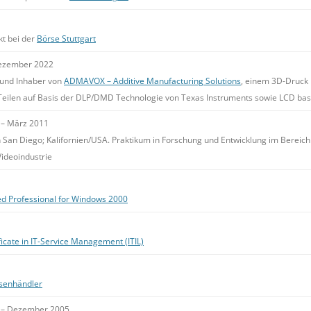
kt bei der
Börse Stuttgart
Dezember 2022
 und Inhaber von
ADMAVOX – Additive Manufacturing Solutions
, einem 3D-Druck D
Teilen auf Basis der DLP/DMD Technologie von Texas Instruments sowie LCD basie
 – März 2011
 in San Diego; Kalifornien/USA. Praktikum in Forschung und Entwicklung im Bereic
Videoindustrie
ied Professional for Windows 2000
ficate in IT-Service Management (ITIL)
rsenhändler
 – Dezember 2005