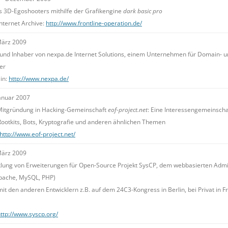
s 3D-Egoshooters mithilfe der Grafikengine
dark basic pro
Internet Archive:
http://www.frontline-operation.de/
März 2009
und Inhaber von nexpa.de Internet Solutions, einem Unternehmen für Domain- un
er
in:
http://www.nexpa.de/
anuar 2007
Mitgründung in Hacking-Gemeinschaft
eof-project.net
: Eine Interessengemeinsch
ootkits, Bots, Kryptografie und anderen ähnlichen Themen
http://www.eof-project.net/
März 2009
klung von Erweiterungen für Open-Source Projekt SysCP, dem webbasierten Admi
Apache, MySQL, PHP)
it den anderen Entwicklern z.B. auf dem 24C3-Kongress in Berlin, bei Privat in F
ttp://www.syscp.org/