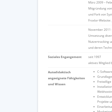
März 2009 – Feb
Mitgründung von,
und Fork von Sy
Froxlor-Website:
November 2011 –
Umsetzung divers
Nutzertracking u
und deren Techn
Soziales Engangement
seit 1997
aktives Mitglied 
C-Software
Autodidaktisch
Grundlagen
angeeignete Fähigkeiten
Freiwillig
und Wissen
Installati
Webhostin
Entwicklu
Projekte 
Einarbeitu
Marketing